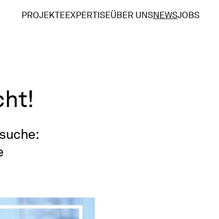
PROJEKTE
EXPERTISE
ÜBER UNS
NEWS
JOBS
cht!
nsuche:
e